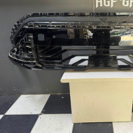
Soul
Venga
Magentis
Sephia
K2500
K9
X Cee'd
Tüm Modeller
Tüm Çıkma Parçalar
Kia Hurda Araçlar
Sıkça Sorulan Sorular
İletişim