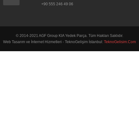
+90 555 246 49 06
© 2014-2021 AGF Group KIA Yedek Parça. Tüm Hakları Saklıdır.
Web Tasarım ve İnternet Hizmetleri - TeknoGelişim İstanbul:
TeknoGelisim.Com