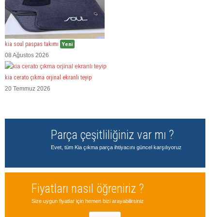
kia soul paspas takımı
Yeni
08 Ağustos 2026
kia cerato çıkma orjinal ekranlı teyip
20 Temmuz 2026
Parça çeşitliliğiniz var mı ?
Evet, tüm Kia çıkma parça ihtiyacını güncel karşılıyoruz
Fiyatları nasıl öğreniriz ?
Size uygun fiyatlar için hemen bizi arayabilirsiniz