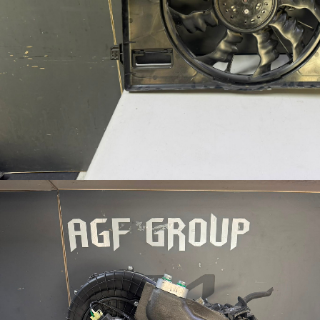
Giriş Formu
Üye Profili
Profil Ayarları
Şifre Sıfırlama
Kullanıcı Adı Hatırlatma
Ulaşım
Etiketler
Tablo Liste
Bölümler
Makaleler
İlanlarım
Kurallar
Kia Çıkma Parçalar
Kia Modeller 1