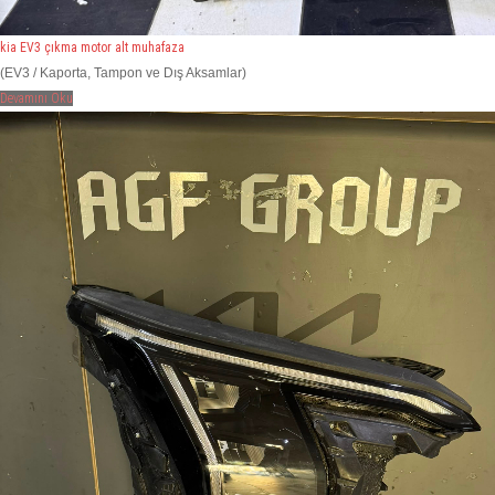
kia EV3 çıkma motor alt muhafaza
(EV3 / Kaporta, Tampon ve Dış Aksamlar)
Devamını Oku