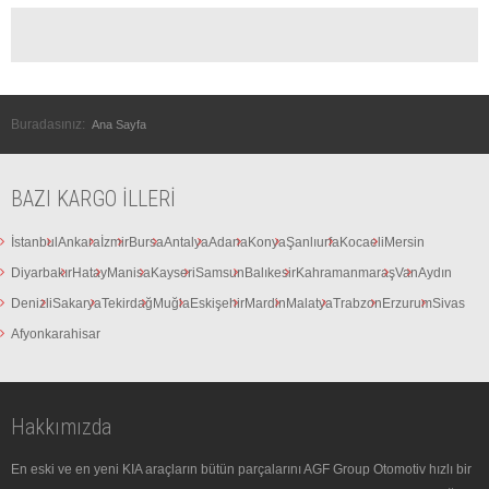
Buradasınız:
Ana Sayfa
BAZI KARGO İLLERI
İstanbul
Ankara
İzmir
Bursa
Antalya
Adana
Konya
Şanlıurfa
Kocaeli
Mersin
Diyarbakır
Hatay
Manisa
Kayseri
Samsun
Balıkesir
Kahramanmaraş
Van
Aydın
Denizli
Sakarya
Tekirdağ
Muğla
Eskişehir
Mardin
Malatya
Trabzon
Erzurum
Sivas
Afyonkarahisar
Hakkımızda
En eski ve en yeni KIA araçların bütün parçalarını AGF Group Otomotiv hızlı bir