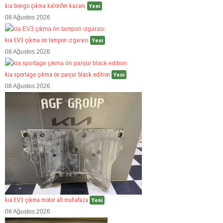
kia bongo çıkma kalorifer kazanı
Yeni
08 Ağustos 2026
kia EV3 çıkma ön tampon ızgarası
Yeni
08 Ağustos 2026
kia sportage çıkma ön panjur black edition
Yeni
08 Ağustos 2026
kia EV3 çıkma motor alt muhafaza
Yeni
08 Ağustos 2026