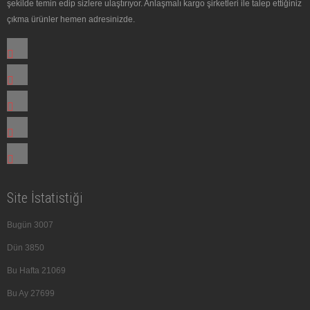
şekilde temin edip sizlere ulaştırıyor. Anlaşmalı kargo şirketleri ile talep ettiğiniz
çıkma ürünler hemen adresinizde.
Site İstatistiği
Bugün
3007
Dün
3850
Bu Hafta
21069
Bu Ay
27699