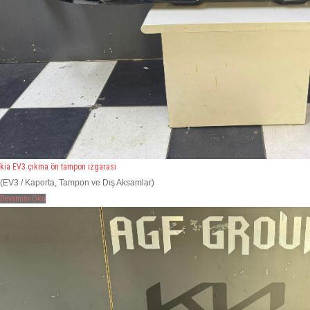
kia EV3 çıkma ön tampon ızgarası
(EV3 / Kaporta, Tampon ve Dış Aksamlar)
Devamını Oku