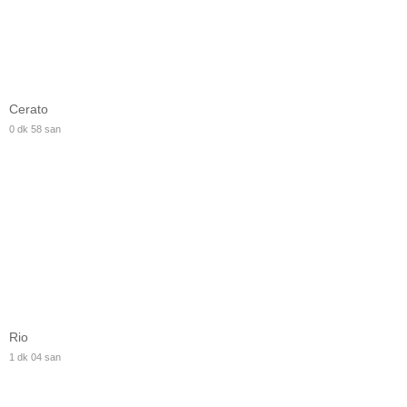
Cerato
0 dk 58 san
Rio
1 dk 04 san