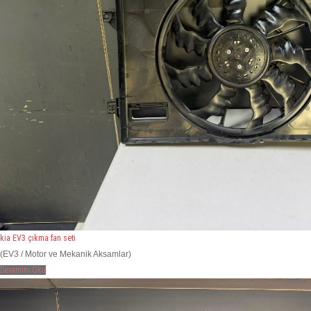
kia EV3 çıkma fan seti
(EV3 / Motor ve Mekanik Aksamlar)
Devamını Oku