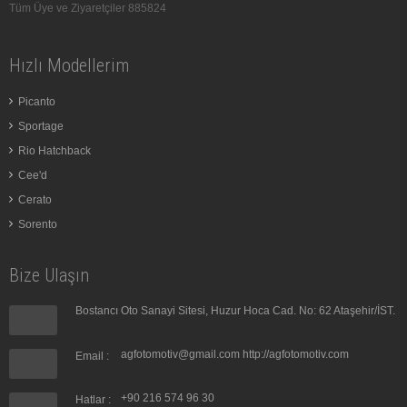
Tüm Üye ve Ziyaretçiler
885824
Hızlı Modellerim
Picanto
Sportage
Rio Hatchback
Cee'd
Cerato
Sorento
Bize Ulaşın
Bostancı Oto Sanayi Sitesi, Huzur Hoca Cad. No: 62 Ataşehir/İST.
agfotomotiv@gmail.com
http://agfotomotiv.com
Email :
+90 216 574 96 30
Hatlar :