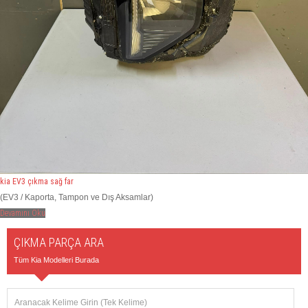
kia EV3 çıkma sağ far
(EV3 / Kaporta, Tampon ve Dış Aksamlar)
Devamını Oku
ÇIKMA PARÇA ARA
Tüm Kia Modelleri Burada