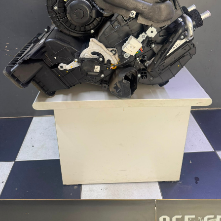
Picanto
Rio Hatchback
Rio Sedan
Cee'd
Cee'd Sportswagon
Pro Cee'd
Optima
Shuma
Stonic
Niro
Stenger
Kia Modeller 2
Sportage
Cerato
Sorento